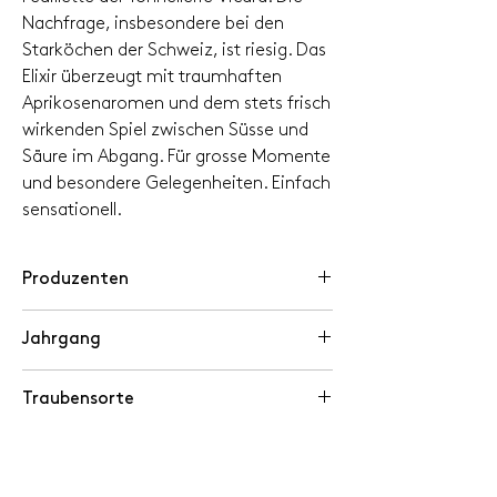
Nachfrage, insbesondere bei den
Starköchen der Schweiz, ist riesig. Das
Elixir überzeugt mit traumhaften
Aprikosenaromen und dem stets frisch
wirkenden Spiel zwischen Süsse und
Säure im Abgang. Für grosse Momente
und besondere Gelegenheiten. Einfach
sensationell.
Produzenten
Philippe Darioli, Martigny VS
Jahrgang
2020
Traubensorte
Petite Arvine
Klassifikation