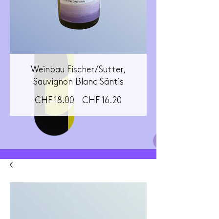
Weinbau Fischer/Sutter,
Sauvignon Blanc Säntis
Standardpreis
Sale-
CHF 18.00
CHF 16.20
Preis