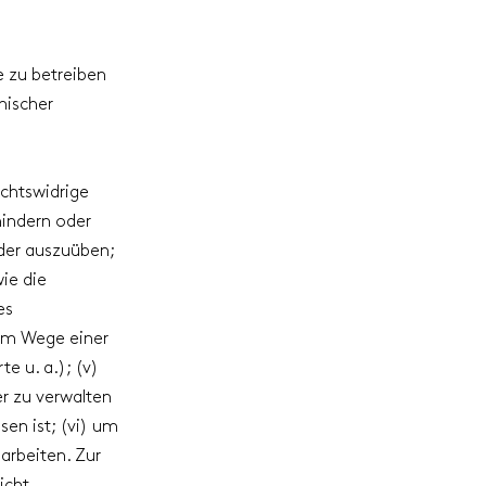
e zu betreiben
nischer
chtswidrige
hindern oder
der auszuüben;
ie die
es
(im Wege einer
e u. a.); (v)
er zu verwalten
en ist; (vi) um
arbeiten. Zur
icht