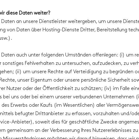
ir diese Daten weiter?
 Daten an unsere Dienstleister weitergeben, um unsere Dienst
ung von Daten über Hosting-Dienste Dritter, Bereitstellung tech
usw.).
e Daten auch unter folgenden Umständen offenlegen: (i) um re
r sonstiges Fehlverhalten zu untersuchen, aufzudecken, zu ver
ehen; (ii) um unsere Rechte auf Verteidigung zu begründen o
 Rechte, unser Eigentum oder unsere persönliche Sicherheit sow
er Nutzer oder der Öffentlichkeit zu schützen; (iv) im Falle ein
ls bei uns oder bei einem unserer verbundenen Unternehmen 
des Erwerbs oder Kaufs (im Wesentlichen) aller Vermögenswert
ittels befugter Drittanbieter zu erfassen, vorzuhalten und/od
rvice-Anbieter), soweit dies für geschäftliche Zwecke angemess
ern gemeinsam an der Verbesserung Ihres Nutzererlebnisses zu 
 Missverständnissen möchten wir darauf hinweisen, dass wir n