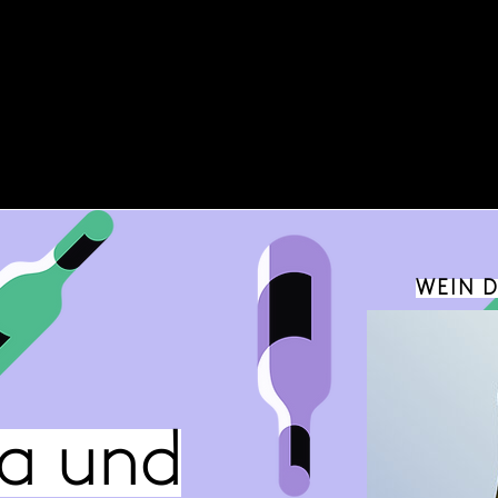
WEIN 
da und