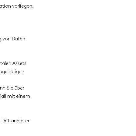
tion vorliegen,
g von Daten
talen Assets
zugehörigen
enn Sie über
Mail mit einem
 Drittanbieter