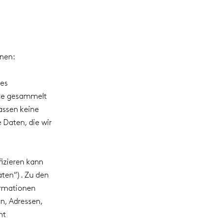
nnen:
des
nste gesammelt
assen keine
 Daten, die wir
ifizieren kann
aten“). Zu den
ormationen
n, Adressen,
ht