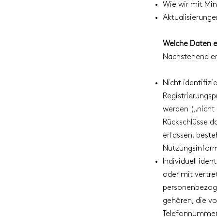
Wie wir mit Mi
Aktualisierunge
Welche Daten e
Nachstehend erh
Nicht identifiz
Registrierungsp
werden („nicht
Rückschlüsse d
erfassen, best
Nutzungsinfor
Individuell iden
oder mit vertr
personenbezoge
gehören, die vo
Telefonnummern