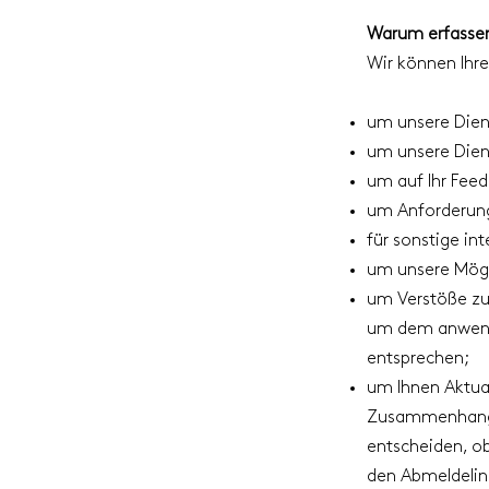
Warum erfassen
Wir können Ihr
um unsere Diens
um unsere Dien
um auf Ihr Feed
um Anforderung
für sonstige in
um unsere Mögl
um Verstöße zu
um dem anwendb
entsprechen;
um Ihnen Aktua
Zusammenhang m
entscheiden, ob
den Abmeldelink