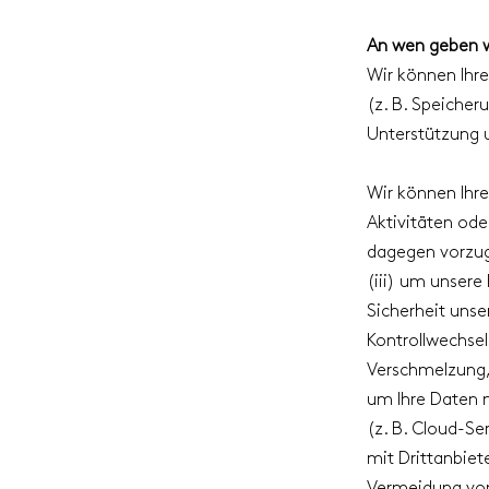
An wen geben w
Wir können Ihre
(z. B. Speicher
Unterstützung 
Wir können Ihr
Aktivitäten ode
dagegen vorzug
(iii) um unsere
Sicherheit unser
Kontrollwechse
Verschmelzung, 
um Ihre Daten m
(z. B. Cloud-Se
mit Drittanbiet
Vermeidung von