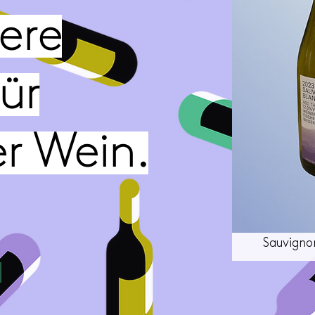
sere
ür
r Wein.
Weinbau F
Sauvigno
CHF 18.