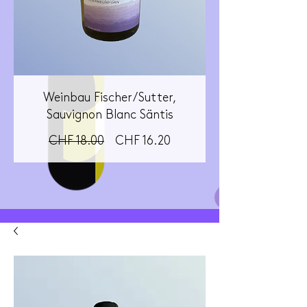
Weinbau Fischer/Sutter,
Sauvignon Blanc Säntis
Standardpreis
Sale-
CHF 18.00
CHF 16.20
Preis