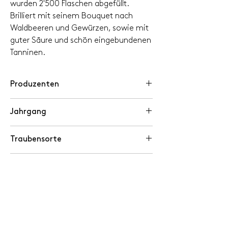
wurden 2'500 Flaschen abgefüllt.
Brilliert mit seinem Bouquet nach
Waldbeeren und Gewürzen, sowie mit
guter Säure und schön eingebundenen
Tanninen.
Produzenten
Lucio Ortelli, Corteglia TI
Jahrgang
2020
Traubensorte
Merlot, Cabernet Sauvignon, Cabernet
Klassifikation
Franc
DOC Ticino
Alkohol %
13.0
Trinkreife