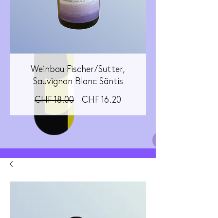
Weinbau Fischer/Sutter,
Sauvignon Blanc Säntis
Standardpreis
Sale-
CHF 18.00
CHF 16.20
Preis