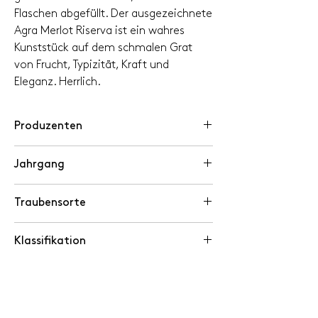
Flaschen abgefüllt. Der ausgezeichnete
Agra Merlot Riserva ist ein wahres
Kunststück auf dem schmalen Grat
von Frucht, Typizität, Kraft und
Eleganz. Herrlich.
Produzenten
Sacha Pelossi, Pazzallo TI
Jahrgang
2022
Traubensorte
Merlot
Klassifikation
DOC Ticino
Alkohol %
13.5
Trinkreife