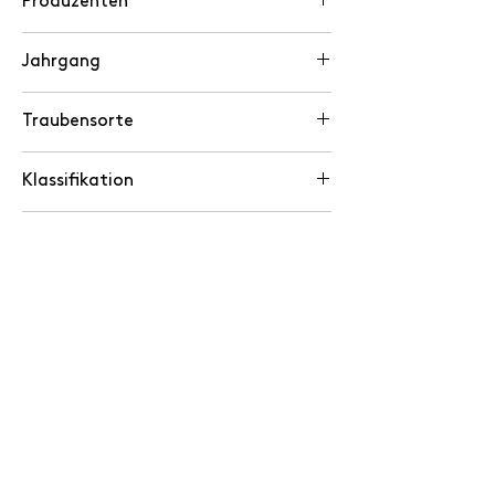
Produzenten
Adrien Stevens, Monteggio TI
Jahrgang
2022
Traubensorte
Merlot
Klassifikation
DOC Ticino
Alkohol %
13.0
Trinkreife
2026 bis 2033
Flaschengrösse
75 cl
Passt zu
Porterhouse-Steak vom Grill, Fettuccine
mit Morcheln und Perlhuhnbrust