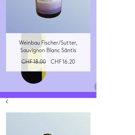
Weinbau Fischer/Sutter,
Sauvignon Blanc Säntis
Standardpreis
Sale-
CHF 18.00
CHF 16.20
Preis