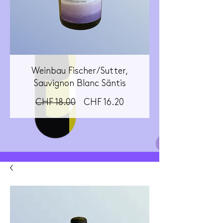
Weinbau Fischer/Sutter,
Sauvignon Blanc Säntis
Standardpreis
Sale-
CHF 18.00
CHF 16.20
Preis