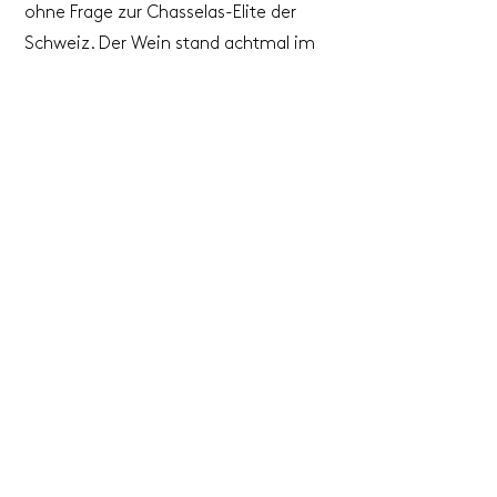
ohne Frage zur Chasselas-Elite der
Schweiz. Der Wein stand achtmal im
Final des Chasselas-Cup und war 1998
der glanzvolle Sieger. 2007 gewann er
in der Kategorie Chasselas den Granz
Prix du Vin Suisse und 2008 wurde er
mit der höchsten Waadtländer
Auszeichnung, dem Lauriers de Platine
von Terravin, geehrt. Selbst der Guide
Hachette als auch der Wine Advocate
zollen ihm Respekt.
Selten war ein Besuch, wie seinerzeit
im Jahr 2008, so lehrreich und ein
Winzer so fest verwurzelt mit seinem
Terroir. Erst damals verstanden wir,