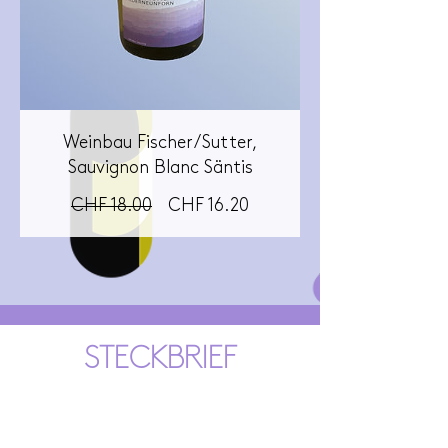
Weinbau Fischer/Sutter,
Sauvignon Blanc Säntis
Standardpreis
Sale-
CHF 18.00
CHF 16.20
Preis
STECKBRIEF