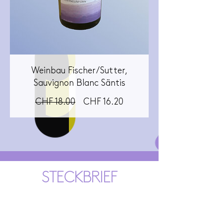
Weinbau Fischer/Sutter,
Sauvignon Blanc Säntis
Standardpreis
Sale-
CHF 18.00
CHF 16.20
Preis
STECKBRIEF